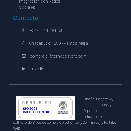
Integración con Redes
Sociales
Contacto
+54-11 4460-1500
Chacabuco 1299 - Ramos Mejía
comercial@tornadostore.com
LinkedIn
Diseño, Desarrollo,
Implementación y
Soporte de
soluciones de
software de Sitios de comercio electrónico (eCommerce) y Portales
Web.