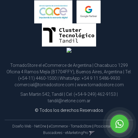
TornadoStore el eCommerce de Argentina | Chacabuco 1299
Oficina 4 Ramos Mejía (B1704FFY), Buenos Aires, Argentina | Tel:
(+54-11) 4460-1500
| WhatsApp:
+54 9 11 5486-9930
comercial@tornadostore.com
|
www.tornadostore.com
San Martin 542, Tandil | Cel:
(+54-9-249) 462-9153
|
tandil@netone.com.ar
© Todos los derechos Reservados
Diseño Web - NetOne
|
eCommerce - TornadoStore
|
Posicionamiento en
Buscadores - eMarketingPro