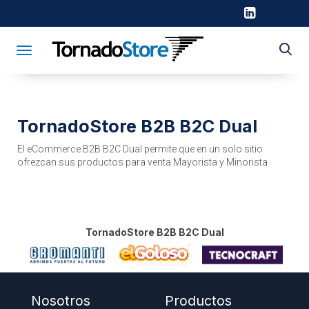
Toggle navigation
TornadoStore B2B B2C Dual
El
eCommerce
B2B B2C Dual permite que en un solo sitio
ofrezcan sus productos para venta Mayorista y Minorista
TornadoStore B2B B2C Dual
Nosotros
Productos