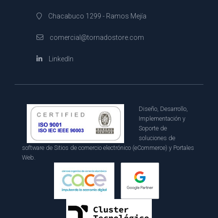
Chacabuco 1299 - Ramos Mejía
comercial@tornadostore.com
LinkedIn
Diseño, Desarrollo,
Implementación y
Soporte de
soluciones de
software de Sitios de comercio electrónico (eCommerce) y Portales
Web.